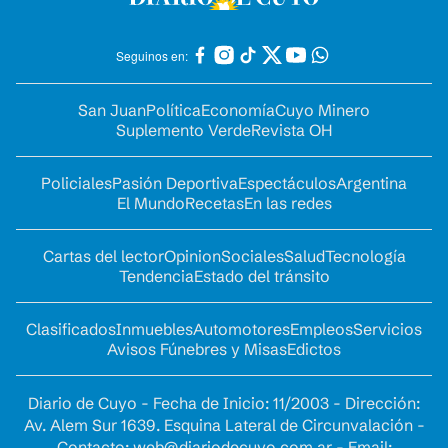
Seguinos en:
San Juan
Política
Economía
Cuyo Minero
Suplemento Verde
Revista OH
Policiales
Pasión Deportiva
Espectáculos
Argentina
El Mundo
Recetas
En las redes
Cartas del lector
Opinion
Sociales
Salud
Tecnología
Tendencia
Estado del tránsito
Clasificados
Inmuebles
Automotores
Empleos
Servicios
Avisos Fúnebres y Misas
Edictos
Diario de Cuyo - Fecha de Inicio: 11/2003 - Dirección:
Av. Alem Sur 1639. Esquina Lateral de Circunvalación -
Contacto:
web@diariodecuyo.com.ar
- Email: