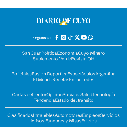
Seguinos en:
San Juan
Política
Economía
Cuyo Minero
Suplemento Verde
Revista OH
Policiales
Pasión Deportiva
Espectáculos
Argentina
El Mundo
Recetas
En las redes
Cartas del lector
Opinion
Sociales
Salud
Tecnología
Tendencia
Estado del tránsito
Clasificados
Inmuebles
Automotores
Empleos
Servicios
Avisos Fúnebres y Misas
Edictos