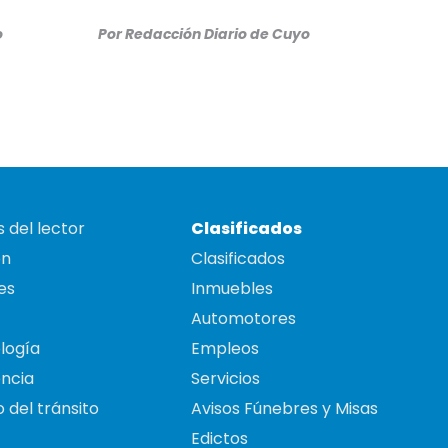
o
Por
Redacción Diario de Cuyo
 del lector
Clasificados
on
Clasificados
es
Inmuebles
Automotores
logía
Empleos
ncia
Servicios
 del tránsito
Avisos Fúnebres y Misas
Edictos