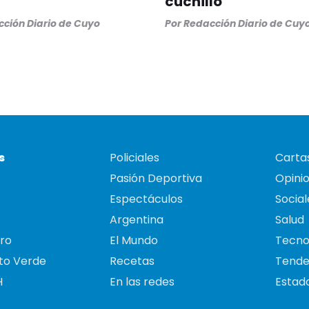
cuchillo
ción Diario de Cuyo
Por
Redacción Diario de Cuy
s
Policiales
Cartas
Pasión Deportiva
Opini
Espectáculos
Social
Argentina
Salud
ro
El Mundo
Tecno
to Verde
Recetas
Tende
H
En las redes
Estado