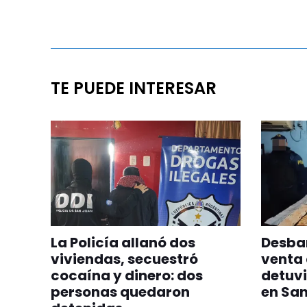
TE PUEDE INTERESAR
La Policía allanó dos
Desba
viviendas, secuestró
venta 
cocaína y dinero: dos
detuvi
personas quedaron
en San