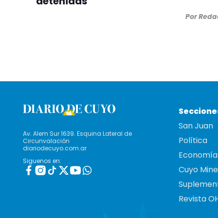
detenidas
Por
Redac
Seccione
San Juan
Av. Alem Sur 1639. Esquina Lateral de
Política
Circunvalación
diariodecuyo.com.ar
Economía
Siguenos en:
Cuyo Mine
Suplemen
Revista O