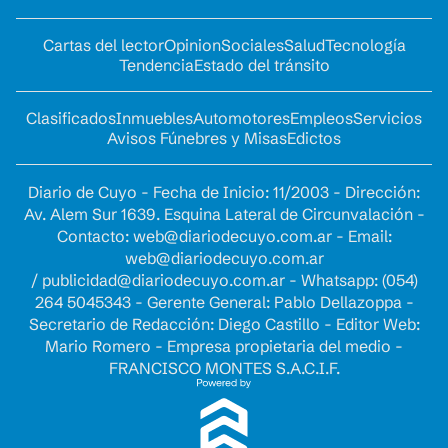
Cartas del lector
Opinion
Sociales
Salud
Tecnología
Tendencia
Estado del tránsito
Clasificados
Inmuebles
Automotores
Empleos
Servicios
Avisos Fúnebres y Misas
Edictos
Diario de Cuyo - Fecha de Inicio: 11/2003 - Dirección:
Av. Alem Sur 1639. Esquina Lateral de Circunvalación -
Contacto:
web@diariodecuyo.com.ar
- Email:
web@diariodecuyo.com.ar
/
publicidad@diariodecuyo.com.ar
-
Whatsapp: (054)
264 5045343 - Gerente General: Pablo Dellazoppa -
Secretario de Redacción: Diego Castillo - Editor Web:
Mario Romero - Empresa propietaria del medio -
FRANCISCO MONTES S.A.C.I.F.