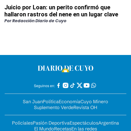
Juicio por Loan: un perito confirmó que
hallaron rastros del nene en un lugar clave
Por
Redacción Diario de Cuyo
Seguinos en:
San Juan
Política
Economía
Cuyo Minero
Suplemento Verde
Revista OH
Policiales
Pasión Deportiva
Espectáculos
Argentina
El Mundo
Recetas
En las redes