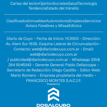
Cartas del lector
Opinion
Sociales
Salud
Tecnología
Tendencia
Estado del tránsito
Clasificados
Inmuebles
Automotores
Empleos
Servicios
Avisos Fúnebres y Misas
Edictos
Diario de Cuyo - Fecha de Inicio: 11/2003 - Dirección:
Av. Alem Sur 1639. Esquina Lateral de Circunvalación -
Contacto:
web@diariodecuyo.com.ar
- Email:
web@diariodecuyo.com.ar
/
publicidad@diariodecuyo.com.ar
-
Whatsapp: (054)
264 5045343 - Gerente General: Pablo Dellazoppa -
Secretario de Redacción: Diego Castillo - Editor Web:
Mario Romero - Empresa propietaria del medio -
FRANCISCO MONTES S.A.C.I.F.