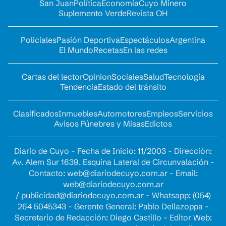
San Juan
Política
Economía
Cuyo Minero
Suplemento Verde
Revista OH
Policiales
Pasión Deportiva
Espectáculos
Argentina
El Mundo
Recetas
En las redes
Cartas del lector
Opinion
Sociales
Salud
Tecnología
Tendencia
Estado del tránsito
Clasificados
Inmuebles
Automotores
Empleos
Servicios
Avisos Fúnebres y Misas
Edictos
Diario de Cuyo - Fecha de Inicio: 11/2003 - Dirección:
Av. Alem Sur 1639. Esquina Lateral de Circunvalación -
Contacto:
web@diariodecuyo.com.ar
- Email:
web@diariodecuyo.com.ar
/
publicidad@diariodecuyo.com.ar
-
Whatsapp: (054)
264 5045343 - Gerente General: Pablo Dellazoppa -
Secretario de Redacción: Diego Castillo - Editor Web: