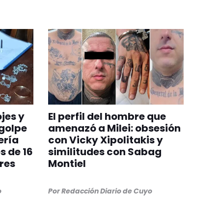
jes y
El perfil del hombre que
 golpe
amenazó a Milei: obsesión
ería
con Vicky Xipolitakis y
s de 16
similitudes con Sabag
res
Montiel
o
Por
Redacción Diario de Cuyo