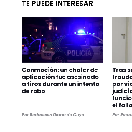
TE PUEDE INTERESAR
Conmoción: un chofer de
Tras s
aplicación fue asesinado
fraude
a tiros durante un intento
por vi
de robo
judicia
funcio
el fall
Por
Redacción Diario de Cuyo
Por
Redac