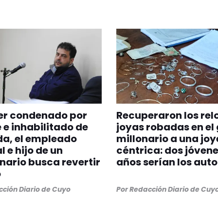
er condenado por
Recuperaron los relo
 e inhabilitado de
joyas robadas en el
da, el empleado
millonario a una joy
l e hijo de un
céntrica: dos jóvene
nario busca revertir
años serían los auto
o
ción Diario de Cuyo
Por
Redacción Diario de Cuy