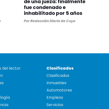
de una jueza: finalmente
fue condenado e
inhabilitado por 5 años
o
Por
Redacción Diario de Cuyo
 del lector
Clasificados
on
Clasificados
es
Inmuebles
Automotores
logía
Empleos
ncia
Servicios