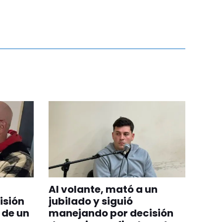
Al volante, mató a un
isión
jubilado y siguió
 de un
manejando por decisión