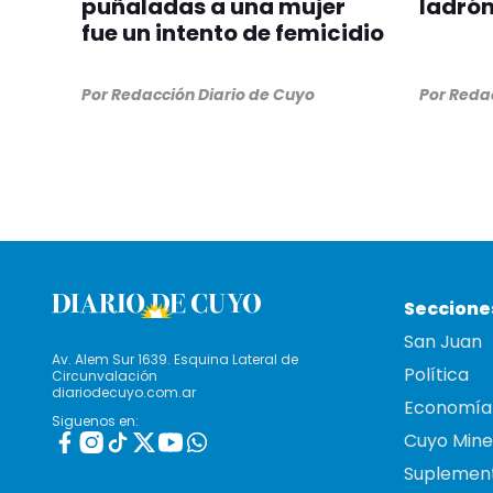
puñaladas a una mujer
ladrón
fue un intento de femicidio
Por
Redacción Diario de Cuyo
Por
Redac
Seccione
San Juan
Av. Alem Sur 1639. Esquina Lateral de
Política
Circunvalación
diariodecuyo.com.ar
Economía
Siguenos en:
Cuyo Mine
Suplemen