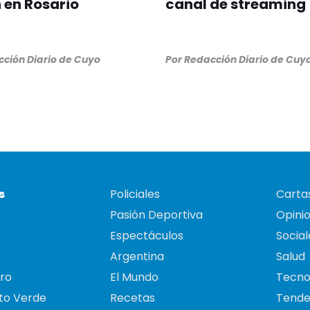
 en Rosario
canal de streaming
ción Diario de Cuyo
Por
Redacción Diario de Cuy
s
Policiales
Cartas
Pasión Deportiva
Opini
Espectáculos
Social
Argentina
Salud
ro
El Mundo
Tecno
to Verde
Recetas
Tende