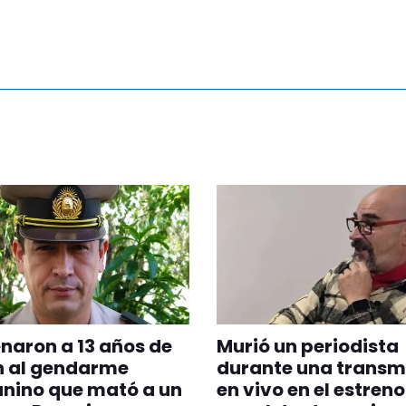
aron a 13 años de
Murió un periodista
n al gendarme
durante una transm
nino que mató a un
en vivo en el estreno