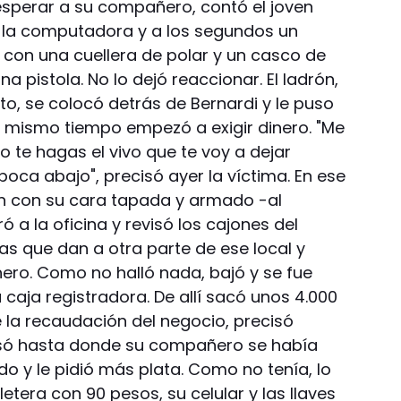
 esperar a su compañero, contó el joven
a la computadora y a los segundos un
o con una cuellera de polar y un casco de
a pistola. No lo dejó reaccionar. El ladrón,
, se colocó detrás de Bernardi y le puso
al mismo tiempo empezó a exigir dinero. "Me
No te hagas el vivo que te voy a dejar
 boca abajo", precisó ayer la víctima. En ese
én con su cara tapada y armado -al
ó a la oficina y revisó los cajones del
ras que dan a otra parte de ese local y
ero. Como no halló nada, bajó y se fue
 caja registradora. De allí sacó unos 4.000
 la recaudación del negocio, precisó
esó hasta donde su compañero se había
o y le pidió más plata. Como no tenía, lo
illetera con 90 pesos, su celular y las llaves