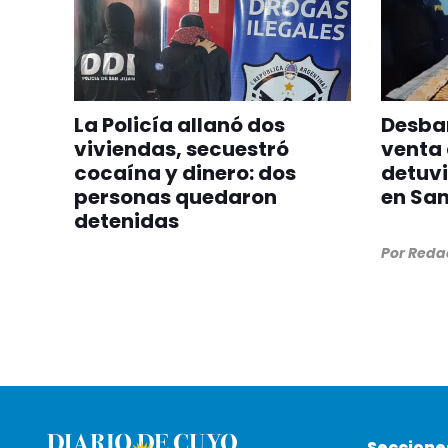
La Policía allanó dos
Desba
viviendas, secuestró
venta 
cocaína y dinero: dos
detuvi
personas quedaron
en San
detenidas
Por
Redac
Seccione