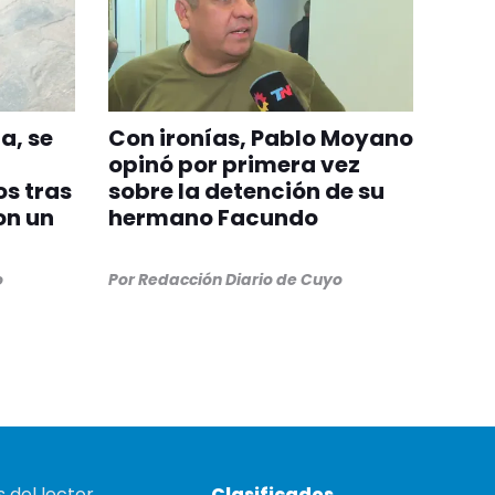
a, se
Con ironías, Pablo Moyano
opinó por primera vez
s tras
sobre la detención de su
on un
hermano Facundo
o
Por
Redacción Diario de Cuyo
 del lector
Clasificados