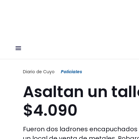
Diario de Cuyo
Policiales
Asaltan un tall
$4.090
Fueron dos ladrones encapuchados 
un local de venta de metales. Robaro