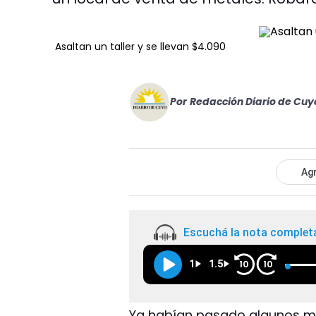
Asaltan un taller y se llevan $4.090
Por
Redacción Diario de Cuy
Agr
Escuchá la nota complet
1
1.5
10
10
Ya habían pasado algunos mi