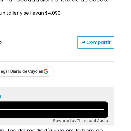
Compartir
o
egar Diario de Cuyo en
a
Powered by Thinkindot Audio
nutos del mediodía y ya era la hora de