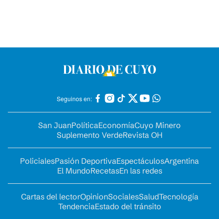
Seguinos en:
San Juan
Política
Economía
Cuyo Minero
Suplemento Verde
Revista OH
Policiales
Pasión Deportiva
Espectáculos
Argentina
El Mundo
Recetas
En las redes
Cartas del lector
Opinion
Sociales
Salud
Tecnología
Tendencia
Estado del tránsito