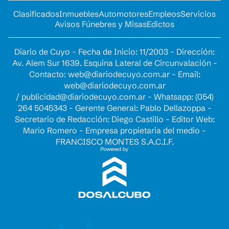
Clasificados
Inmuebles
Automotores
Empleos
Servicios
Avisos Fúnebres y Misas
Edictos
Diario de Cuyo - Fecha de Inicio: 11/2003 - Dirección:
Av. Alem Sur 1639. Esquina Lateral de Circunvalación -
Contacto:
web@diariodecuyo.com.ar
- Email:
web@diariodecuyo.com.ar
/
publicidad@diariodecuyo.com.ar
-
Whatsapp: (054)
264 5045343 - Gerente General: Pablo Dellazoppa -
Secretario de Redacción: Diego Castillo - Editor Web:
Mario Romero - Empresa propietaria del medio -
FRANCISCO MONTES S.A.C.I.F.