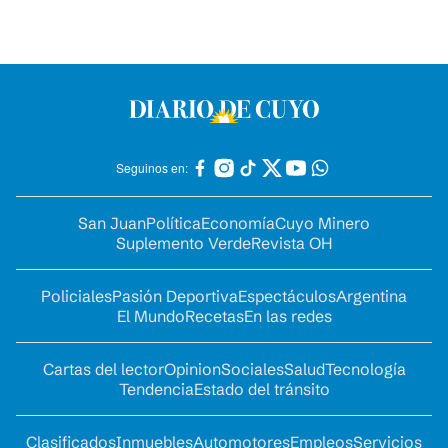
Seguinos en:
San Juan
Política
Economía
Cuyo Minero
Suplemento Verde
Revista OH
Policiales
Pasión Deportiva
Espectáculos
Argentina
El Mundo
Recetas
En las redes
Cartas del lector
Opinion
Sociales
Salud
Tecnología
Tendencia
Estado del tránsito
Clasificados
Inmuebles
Automotores
Empleos
Servicios