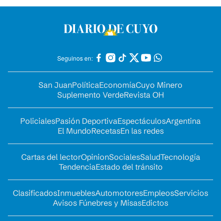
Seguinos en:
San Juan
Política
Economía
Cuyo Minero
Suplemento Verde
Revista OH
Policiales
Pasión Deportiva
Espectáculos
Argentina
El Mundo
Recetas
En las redes
Cartas del lector
Opinion
Sociales
Salud
Tecnología
Tendencia
Estado del tránsito
Clasificados
Inmuebles
Automotores
Empleos
Servicios
Avisos Fúnebres y Misas
Edictos