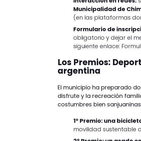
Interacción en redes:
s
Municipalidad de Chi
(en las plataformas do
Formulario de inscripc
obligatorio y dejar el 
siguiente enlace:
Formul
Los Premios: Deport
argentina
El municipio ha preparado d
disfrute y la recreación famil
costumbres bien sanjuaninas 
1° Premio: una biciclet
movilidad sustentable o 
2° Premio: un asado co