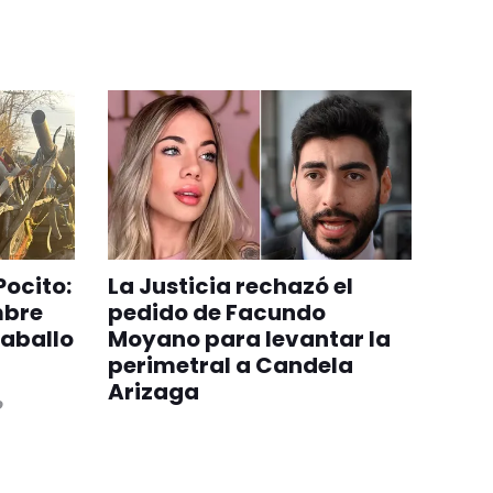
Pocito:
La Justicia rechazó el
mbre
pedido de Facundo
caballo
Moyano para levantar la
perimetral a Candela
Arizaga
o