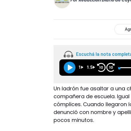
Por
Redacción Diario de Cuy
Agr
Escuchá la nota complet
1
1.5
10
10
Un ladrón fue asaltar a una c
compañera de escuela. Igual 
cómplices. Cuando llegaron los
denunció con nombre y apellid
pocos minutos.