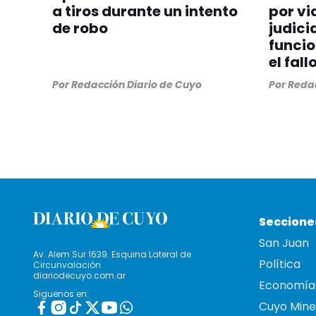
a tiros durante un intento
por vi
de robo
judicia
funcio
el fall
Por
Redacción Diario de Cuyo
Por
Redac
Seccione
San Juan
Av. Alem Sur 1639. Esquina Lateral de
Política
Circunvalación
diariodecuyo.com.ar
Economía
Siguenos en:
Cuyo Mine