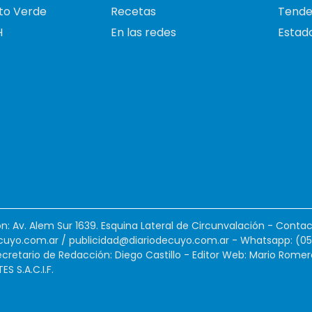
to Verde
Recetas
Tende
H
En las redes
Estado
ión: Av. Alem Sur 1639. Esquina Lateral de Circunvalación - Contac
cuyo.com.ar
/
publicidad@diariodecuyo.com.ar
-
Whatsapp: (0
cretario de Redacción: Diego Castillo - Editor Web: Mario Romer
 S.A.C.I.F.