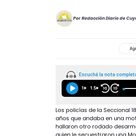
Por
Redacción Diario de Cuy
Agr
Escuchá la nota complet
1
1.5
10
10
Los policías de la Seccional 
años que andaba en una moto
hallaron otro rodado desarmad
quien le secuestraron una Mot