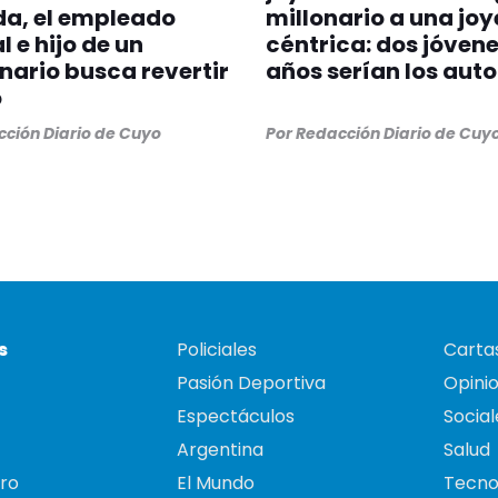
da, el empleado
millonario a una joy
l e hijo de un
céntrica: dos jóvene
nario busca revertir
años serían los auto
o
ción Diario de Cuyo
Por
Redacción Diario de Cuy
s
Policiales
Cartas
Pasión Deportiva
Opini
Espectáculos
Social
Argentina
Salud
ro
El Mundo
Tecno