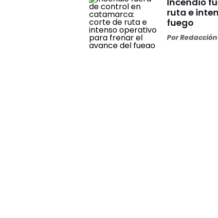
Incendio f
ruta e inte
fuego
Por
Redacción 