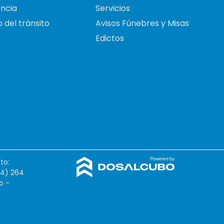
ncia
Servicios
 del tránsito
Avisos Fúnebres y Misas
Edictos
to:
54) 264
o -