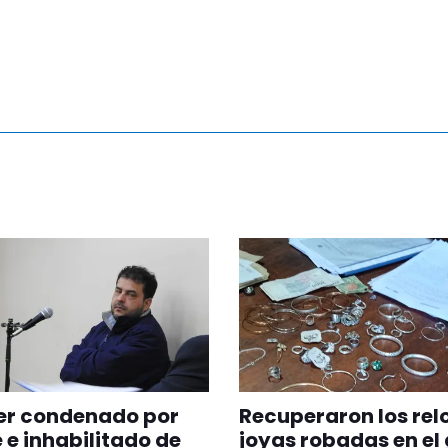
er condenado por
Recuperaron los relo
 e inhabilitado de
joyas robadas en el