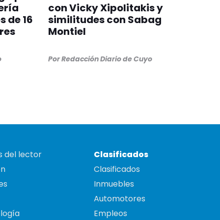
ería
con Vicky Xipolitakis y
s de 16
similitudes con Sabag
res
Montiel
o
Por
Redacción Diario de Cuyo
 del lector
Clasificados
on
Clasificados
es
Inmuebles
Automotores
logía
Empleos