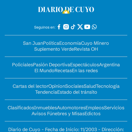
Seguinos en:
San Juan
Política
Economía
Cuyo Minero
Suplemento Verde
Revista OH
Policiales
Pasión Deportiva
Espectáculos
Argentina
El Mundo
Recetas
En las redes
Cartas del lector
Opinion
Sociales
Salud
Tecnología
Tendencia
Estado del tránsito
Clasificados
Inmuebles
Automotores
Empleos
Servicios
Avisos Fúnebres y Misas
Edictos
Diario de Cuyo - Fecha de Inicio: 11/2003 - Dirección: