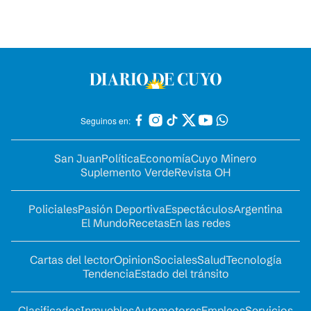
Seguinos en:
San Juan
Política
Economía
Cuyo Minero
Suplemento Verde
Revista OH
Policiales
Pasión Deportiva
Espectáculos
Argentina
El Mundo
Recetas
En las redes
Cartas del lector
Opinion
Sociales
Salud
Tecnología
Tendencia
Estado del tránsito
Clasificados
Inmuebles
Automotores
Empleos
Servicios