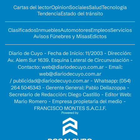
Cartas del lector
Opinion
Sociales
Salud
Tecnología
Tendencia
Estado del tránsito
Clasificados
Inmuebles
Automotores
Empleos
Servicios
Avisos Fúnebres y Misas
Edictos
Diario de Cuyo - Fecha de Inicio: 11/2003 - Dirección:
Av. Alem Sur 1639. Esquina Lateral de Circunvalación -
Contacto:
web@diariodecuyo.com.ar
- Email:
web@diariodecuyo.com.ar
/
publicidad@diariodecuyo.com.ar
-
Whatsapp: (054)
264 5045343 - Gerente General: Pablo Dellazoppa -
Secretario de Redacción: Diego Castillo - Editor Web:
Mario Romero - Empresa propietaria del medio -
FRANCISCO MONTES S.A.C.I.F.