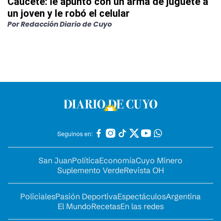
Caucete: le apuntó con un arma de juguete a
un joven y le robó el celular
Por
Redacción Diario de Cuyo
Seguinos en:
San Juan
Política
Economía
Cuyo Minero
Suplemento Verde
Revista OH
Policiales
Pasión Deportiva
Espectáculos
Argentina
El Mundo
Recetas
En las redes