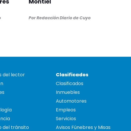
res
Montiel
o
Por
Redacción Diario de Cuyo
 del lector
Clasificados
on
Clasificados
es
Inmuebles
Automotores
logía
Empleos
ncia
Servicios
 del tránsito
Avisos Fúnebres y Misas