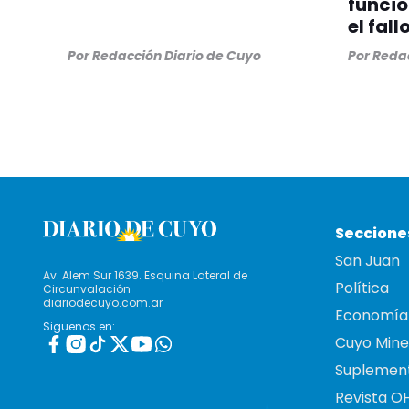
funcio
el fall
Por
Redacción Diario de Cuyo
Por
Redac
Seccione
San Juan
Av. Alem Sur 1639. Esquina Lateral de
Política
Circunvalación
diariodecuyo.com.ar
Economía
Siguenos en:
Cuyo Mine
Suplemen
Revista O