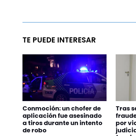
TE PUEDE INTERESAR
Conmoción: un chofer de
Tras s
aplicación fue asesinado
fraude
a tiros durante un intento
por vi
de robo
judicia