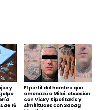
jes y
El perfil del hombre que
 golpe
amenazó a Milei: obsesión
ería
con Vicky Xipolitakis y
s de 16
similitudes con Sabag