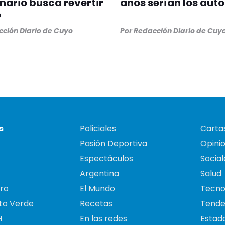
nario busca revertir
años serían los auto
o
ción Diario de Cuyo
Por
Redacción Diario de Cuy
s
Policiales
Cartas
Pasión Deportiva
Opini
Espectáculos
Social
Argentina
Salud
ro
El Mundo
Tecno
to Verde
Recetas
Tende
H
En las redes
Estado