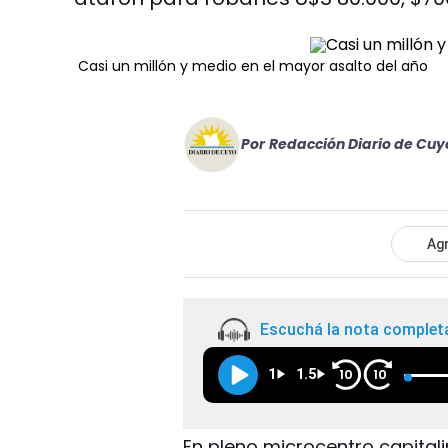
Casi un millón y medio en el mayor asalto del año
Por
Redacción Diario de Cuy
Agr
Escuchá la nota complet
1
1.5
10
10
En pleno microcentro capita