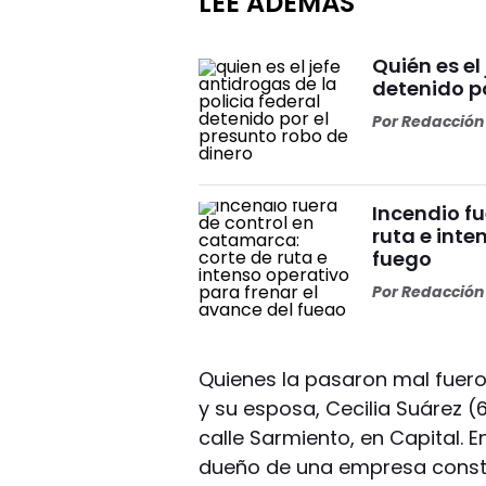
LEÉ ADEMÁS
Quién es el
detenido po
Por
Redacción 
Incendio f
ruta e inte
fuego
Por
Redacción 
Quienes la pasaron mal fuero
y su esposa, Cecilia Suárez (6
calle Sarmiento, en Capital. 
dueño de una empresa constru