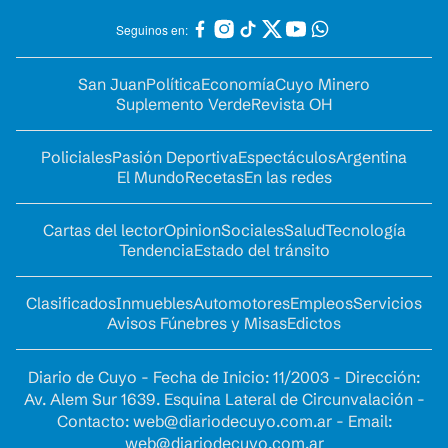
Seguinos en:
San Juan
Política
Economía
Cuyo Minero
Suplemento Verde
Revista OH
Policiales
Pasión Deportiva
Espectáculos
Argentina
El Mundo
Recetas
En las redes
Cartas del lector
Opinion
Sociales
Salud
Tecnología
Tendencia
Estado del tránsito
Clasificados
Inmuebles
Automotores
Empleos
Servicios
Avisos Fúnebres y Misas
Edictos
Diario de Cuyo - Fecha de Inicio: 11/2003 - Dirección:
Av. Alem Sur 1639. Esquina Lateral de Circunvalación -
Contacto:
web@diariodecuyo.com.ar
- Email:
web@diariodecuyo.com.ar