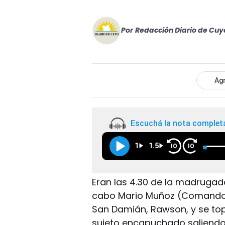
Por
Redacción Diario de Cuy
Agr
Escuchá la nota complet
1
1.5
10
10
Eran las 4.30 de la madrugada 
cabo Mario Muñoz (Comando Ra
San Damián, Rawson, y se to
sujeto encapuchado saliendo 