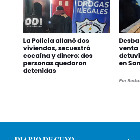
La Policía allanó dos
Desba
viviendas, secuestró
venta 
cocaína y dinero: dos
detuvi
personas quedaron
en San
detenidas
Por
Redac