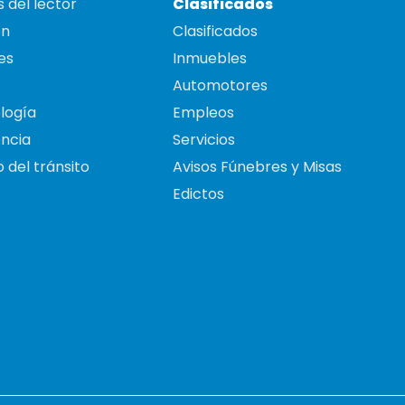
 del lector
Clasificados
on
Clasificados
es
Inmuebles
Automotores
logía
Empleos
ncia
Servicios
 del tránsito
Avisos Fúnebres y Misas
Edictos