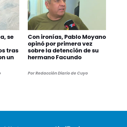
a, se
Con ironías, Pablo Moyano
opinó por primera vez
s tras
sobre la detención de su
on un
hermano Facundo
o
Por
Redacción Diario de Cuyo