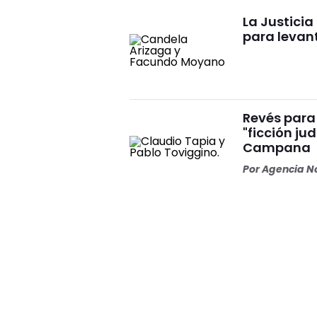
La Justici
para levan
Revés para 
"ficción ju
Campana
Por
Agencia No