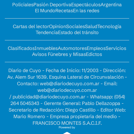
Policiales
Pasión Deportiva
Espectáculos
Argentina
El Mundo
Recetas
En las redes
Cartas del lector
Opinion
Sociales
Salud
Tecnología
Tendencia
Estado del tránsito
Clasificados
Inmuebles
Automotores
Empleos
Servicios
Avisos Fúnebres y Misas
Edictos
Diario de Cuyo - Fecha de Inicio: 11/2003 - Dirección:
Av. Alem Sur 1639. Esquina Lateral de Circunvalación -
Contacto:
web@diariodecuyo.com.ar
- Email:
web@diariodecuyo.com.ar
/
publicidad@diariodecuyo.com.ar
-
Whatsapp: (054)
264 5045343 - Gerente General: Pablo Dellazoppa -
Secretario de Redacción: Diego Castillo - Editor Web:
Mario Romero - Empresa propietaria del medio -
FRANCISCO MONTES S.A.C.I.F.