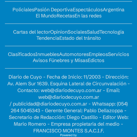
Policiales
Pasión Deportiva
Espectáculos
Argentina
El Mundo
Recetas
En las redes
Cartas del lector
Opinion
Sociales
Salud
Tecnología
Tendencia
Estado del tránsito
Clasificados
Inmuebles
Automotores
Empleos
Servicios
Avisos Fúnebres y Misas
Edictos
Diario de Cuyo - Fecha de Inicio: 11/2003 - Dirección:
Av. Alem Sur 1639. Esquina Lateral de Circunvalación -
Contacto:
web@diariodecuyo.com.ar
- Email:
web@diariodecuyo.com.ar
/
publicidad@diariodecuyo.com.ar
-
Whatsapp: (054)
264 5045343 - Gerente General: Pablo Dellazoppa -
Secretario de Redacción: Diego Castillo - Editor Web:
Mario Romero - Empresa propietaria del medio -
FRANCISCO MONTES S.A.C.I.F.