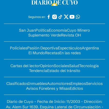
Seguinos en:
San Juan
Política
Economía
Cuyo Minero
Suplemento Verde
Revista OH
Policiales
Pasión Deportiva
Espectáculos
Argentina
El Mundo
Recetas
En las redes
Cartas del lector
Opinion
Sociales
Salud
Tecnología
Tendencia
Estado del tránsito
Clasificados
Inmuebles
Automotores
Empleos
Servicios
Avisos Fúnebres y Misas
Edictos
Diario de Cuyo - Fecha de Inicio: 11/2003 - Dirección:
Av. Alem Sur 1639. Esquina Lateral de Circunvalación -