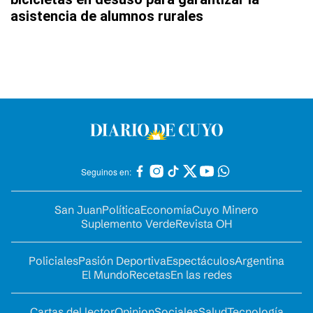
asistencia de alumnos rurales
Seguinos en:
San Juan
Política
Economía
Cuyo Minero
Suplemento Verde
Revista OH
Policiales
Pasión Deportiva
Espectáculos
Argentina
El Mundo
Recetas
En las redes
Cartas del lector
Opinion
Sociales
Salud
Tecnología