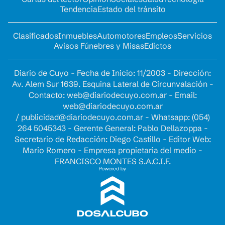
Tendencia
Estado del tránsito
Clasificados
Inmuebles
Automotores
Empleos
Servicios
Avisos Fúnebres y Misas
Edictos
Diario de Cuyo - Fecha de Inicio: 11/2003 - Dirección:
Av. Alem Sur 1639. Esquina Lateral de Circunvalación -
Contacto:
web@diariodecuyo.com.ar
- Email:
web@diariodecuyo.com.ar
/
publicidad@diariodecuyo.com.ar
-
Whatsapp: (054)
264 5045343 - Gerente General: Pablo Dellazoppa -
Secretario de Redacción: Diego Castillo - Editor Web:
Mario Romero - Empresa propietaria del medio -
FRANCISCO MONTES S.A.C.I.F.