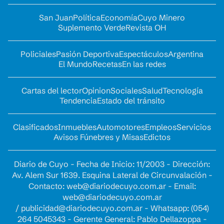
San Juan
Política
Economía
Cuyo Minero
Suplemento Verde
Revista OH
Policiales
Pasión Deportiva
Espectáculos
Argentina
El Mundo
Recetas
En las redes
Cartas del lector
Opinion
Sociales
Salud
Tecnología
Tendencia
Estado del tránsito
Clasificados
Inmuebles
Automotores
Empleos
Servicios
Avisos Fúnebres y Misas
Edictos
Diario de Cuyo - Fecha de Inicio: 11/2003 - Dirección:
Av. Alem Sur 1639. Esquina Lateral de Circunvalación -
Contacto:
web@diariodecuyo.com.ar
- Email:
web@diariodecuyo.com.ar
/
publicidad@diariodecuyo.com.ar
-
Whatsapp: (054)
264 5045343 - Gerente General: Pablo Dellazoppa -