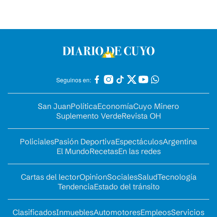
Seguinos en:
San Juan
Política
Economía
Cuyo Minero
Suplemento Verde
Revista OH
Policiales
Pasión Deportiva
Espectáculos
Argentina
El Mundo
Recetas
En las redes
Cartas del lector
Opinion
Sociales
Salud
Tecnología
Tendencia
Estado del tránsito
Clasificados
Inmuebles
Automotores
Empleos
Servicios