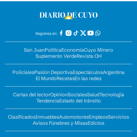
Seguinos en:
San Juan
Política
Economía
Cuyo Minero
Suplemento Verde
Revista OH
Policiales
Pasión Deportiva
Espectáculos
Argentina
El Mundo
Recetas
En las redes
Cartas del lector
Opinion
Sociales
Salud
Tecnología
Tendencia
Estado del tránsito
Clasificados
Inmuebles
Automotores
Empleos
Servicios
Avisos Fúnebres y Misas
Edictos