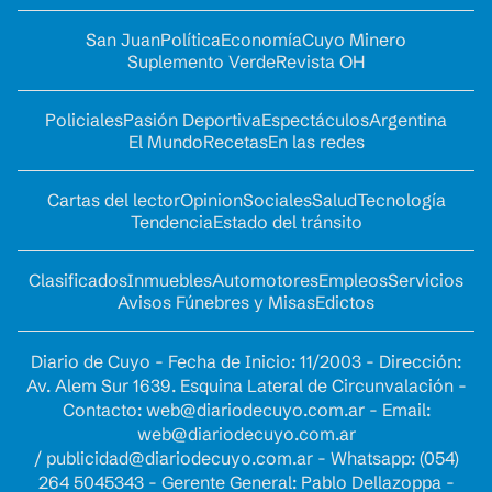
San Juan
Política
Economía
Cuyo Minero
Suplemento Verde
Revista OH
Policiales
Pasión Deportiva
Espectáculos
Argentina
El Mundo
Recetas
En las redes
Cartas del lector
Opinion
Sociales
Salud
Tecnología
Tendencia
Estado del tránsito
Clasificados
Inmuebles
Automotores
Empleos
Servicios
Avisos Fúnebres y Misas
Edictos
Diario de Cuyo - Fecha de Inicio: 11/2003 - Dirección:
Av. Alem Sur 1639. Esquina Lateral de Circunvalación -
Contacto:
web@diariodecuyo.com.ar
- Email:
web@diariodecuyo.com.ar
/
publicidad@diariodecuyo.com.ar
-
Whatsapp: (054)
264 5045343 - Gerente General: Pablo Dellazoppa -