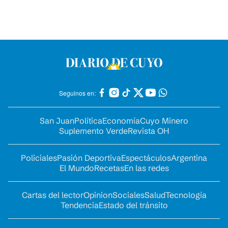
Seguinos en:
San Juan
Política
Economía
Cuyo Minero
Suplemento Verde
Revista OH
Policiales
Pasión Deportiva
Espectáculos
Argentina
El Mundo
Recetas
En las redes
Cartas del lector
Opinion
Sociales
Salud
Tecnología
Tendencia
Estado del tránsito