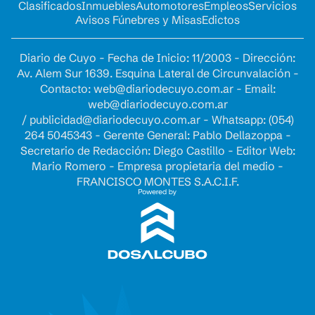
Clasificados
Inmuebles
Automotores
Empleos
Servicios
Avisos Fúnebres y Misas
Edictos
Diario de Cuyo - Fecha de Inicio: 11/2003 - Dirección:
Av. Alem Sur 1639. Esquina Lateral de Circunvalación -
Contacto:
web@diariodecuyo.com.ar
- Email:
web@diariodecuyo.com.ar
/
publicidad@diariodecuyo.com.ar
-
Whatsapp: (054)
264 5045343 - Gerente General: Pablo Dellazoppa -
Secretario de Redacción: Diego Castillo - Editor Web:
Mario Romero - Empresa propietaria del medio -
FRANCISCO MONTES S.A.C.I.F.