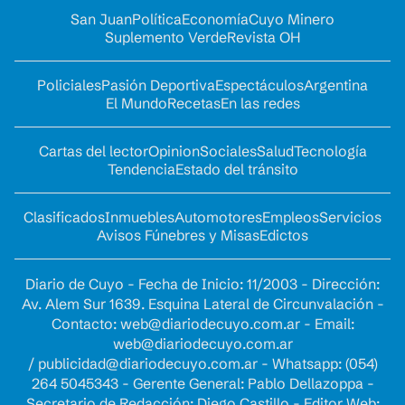
San Juan
Política
Economía
Cuyo Minero
Suplemento Verde
Revista OH
Policiales
Pasión Deportiva
Espectáculos
Argentina
El Mundo
Recetas
En las redes
Cartas del lector
Opinion
Sociales
Salud
Tecnología
Tendencia
Estado del tránsito
Clasificados
Inmuebles
Automotores
Empleos
Servicios
Avisos Fúnebres y Misas
Edictos
Diario de Cuyo - Fecha de Inicio: 11/2003 - Dirección:
Av. Alem Sur 1639. Esquina Lateral de Circunvalación -
Contacto:
web@diariodecuyo.com.ar
- Email:
web@diariodecuyo.com.ar
/
publicidad@diariodecuyo.com.ar
-
Whatsapp: (054)
264 5045343 - Gerente General: Pablo Dellazoppa -
Secretario de Redacción: Diego Castillo - Editor Web: