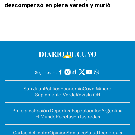
descompensó en plena vereda y murió
Seguinos en:
San Juan
Política
Economía
Cuyo Minero
Suplemento Verde
Revista OH
Policiales
Pasión Deportiva
Espectáculos
Argentina
El Mundo
Recetas
En las redes
Cartas del lector
Opinion
Sociales
Salud
Tecnología