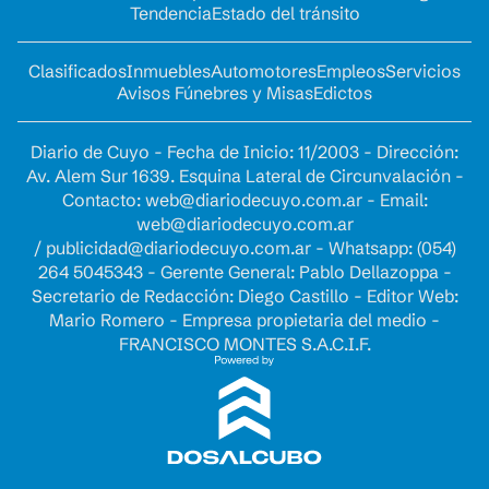
Tendencia
Estado del tránsito
Clasificados
Inmuebles
Automotores
Empleos
Servicios
Avisos Fúnebres y Misas
Edictos
Diario de Cuyo - Fecha de Inicio: 11/2003 - Dirección:
Av. Alem Sur 1639. Esquina Lateral de Circunvalación -
Contacto:
web@diariodecuyo.com.ar
- Email:
web@diariodecuyo.com.ar
/
publicidad@diariodecuyo.com.ar
-
Whatsapp: (054)
264 5045343 - Gerente General: Pablo Dellazoppa -
Secretario de Redacción: Diego Castillo - Editor Web:
Mario Romero - Empresa propietaria del medio -
FRANCISCO MONTES S.A.C.I.F.