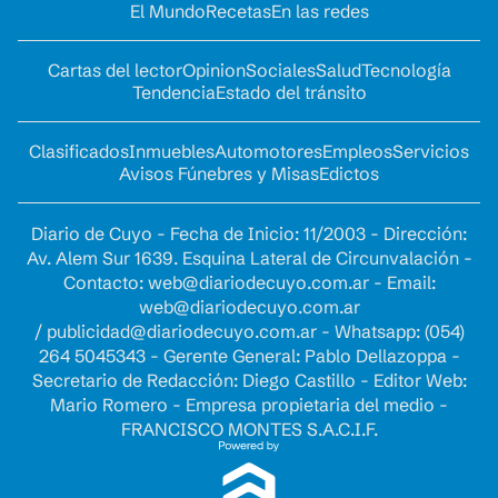
El Mundo
Recetas
En las redes
Cartas del lector
Opinion
Sociales
Salud
Tecnología
Tendencia
Estado del tránsito
Clasificados
Inmuebles
Automotores
Empleos
Servicios
Avisos Fúnebres y Misas
Edictos
Diario de Cuyo - Fecha de Inicio: 11/2003 - Dirección:
Av. Alem Sur 1639. Esquina Lateral de Circunvalación -
Contacto:
web@diariodecuyo.com.ar
- Email:
web@diariodecuyo.com.ar
/
publicidad@diariodecuyo.com.ar
-
Whatsapp: (054)
264 5045343 - Gerente General: Pablo Dellazoppa -
Secretario de Redacción: Diego Castillo - Editor Web:
Mario Romero - Empresa propietaria del medio -
FRANCISCO MONTES S.A.C.I.F.