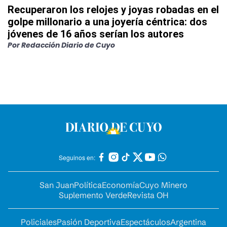
Recuperaron los relojes y joyas robadas en el
golpe millonario a una joyería céntrica: dos
jóvenes de 16 años serían los autores
Por
Redacción Diario de Cuyo
Seguinos en:
San Juan
Política
Economía
Cuyo Minero
Suplemento Verde
Revista OH
Policiales
Pasión Deportiva
Espectáculos
Argentina