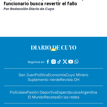
funcionario busca revertir el fallo
Por
Redacción Diario de Cuyo
Seguinos en:
San Juan
Política
Economía
Cuyo Minero
Suplemento Verde
Revista OH
Policiales
Pasión Deportiva
Espectáculos
Argentina
El Mundo
Recetas
En las redes