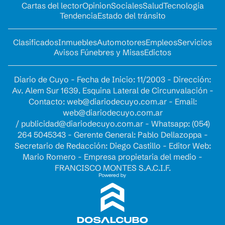
Cartas del lector
Opinion
Sociales
Salud
Tecnología
Tendencia
Estado del tránsito
Clasificados
Inmuebles
Automotores
Empleos
Servicios
Avisos Fúnebres y Misas
Edictos
Diario de Cuyo - Fecha de Inicio: 11/2003 - Dirección:
Av. Alem Sur 1639. Esquina Lateral de Circunvalación -
Contacto:
web@diariodecuyo.com.ar
- Email:
web@diariodecuyo.com.ar
/
publicidad@diariodecuyo.com.ar
-
Whatsapp: (054)
264 5045343 - Gerente General: Pablo Dellazoppa -
Secretario de Redacción: Diego Castillo - Editor Web:
Mario Romero - Empresa propietaria del medio -
FRANCISCO MONTES S.A.C.I.F.