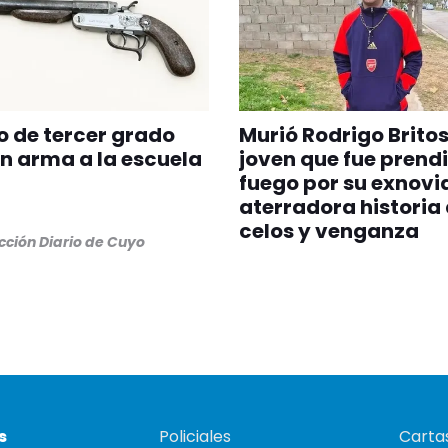
o de tercer grado
Murió Rodrigo Britos,
un arma a la escuela
joven que fue prend
fuego por su exnovia
aterradora historia
celos y venganza
ción Diario de Cuyo
s
Policiales
Cartas