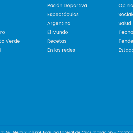
Pasión Deportiva
Opini
Espectáculos
Social
Argentina
Salud
ro
El Mundo
Tecno
to Verde
Recetas
Tende
H
En las redes
Estado
ión: Av. Alem Sur 1639. Esquina Lateral de Circunvalación - Contac