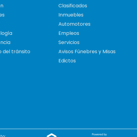
on
Clasificados
es
Inmuebles
Automotores
logía
Empleos
ncia
Servicios
 del tránsito
Avisos Fúnebres y Misas
Edictos
to: