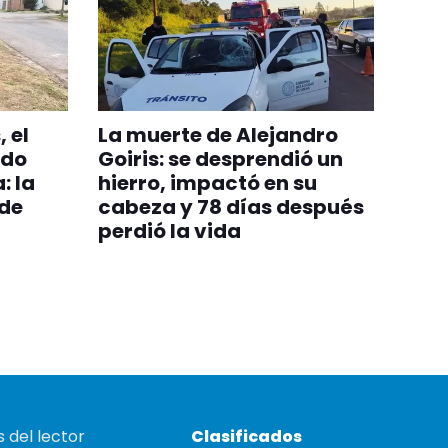
 el
La muerte de Alejandro
ido
Goiris: se desprendió un
: la
hierro, impactó en su
 de
cabeza y 78 días después
perdió la vida
 del lector
Clasificados