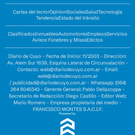
Cartas del lector
Opinion
Sociales
Salud
Tecnología
Tendencia
Estado del tránsito
Clasificados
Inmuebles
Automotores
Empleos
Servicios
Avisos Fúnebres y Misas
Edictos
Diario de Cuyo - Fecha de Inicio: 11/2003 - Dirección:
Av. Alem Sur 1639. Esquina Lateral de Circunvalación -
Contacto:
web@diariodecuyo.com.ar
- Email:
web@diariodecuyo.com.ar
/
publicidad@diariodecuyo.com.ar
-
Whatsapp: (054)
264 5045343 - Gerente General: Pablo Dellazoppa -
Secretario de Redacción: Diego Castillo - Editor Web:
Mario Romero - Empresa propietaria del medio -
FRANCISCO MONTES S.A.C.I.F.