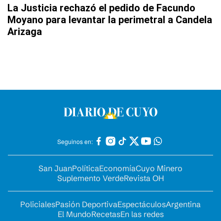
La Justicia rechazó el pedido de Facundo
Moyano para levantar la perimetral a Candela
Arizaga
Seguinos en:
San Juan
Política
Economía
Cuyo Minero
Suplemento Verde
Revista OH
Policiales
Pasión Deportiva
Espectáculos
Argentina
El Mundo
Recetas
En las redes