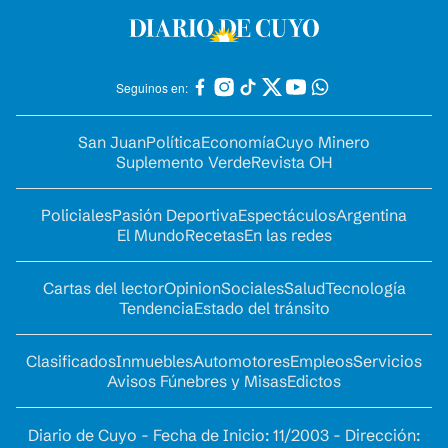
Seguinos en:
San Juan
Política
Economía
Cuyo Minero
Suplemento Verde
Revista OH
Policiales
Pasión Deportiva
Espectáculos
Argentina
El Mundo
Recetas
En las redes
Cartas del lector
Opinion
Sociales
Salud
Tecnología
Tendencia
Estado del tránsito
Clasificados
Inmuebles
Automotores
Empleos
Servicios
Avisos Fúnebres y Misas
Edictos
Diario de Cuyo - Fecha de Inicio: 11/2003 - Dirección: