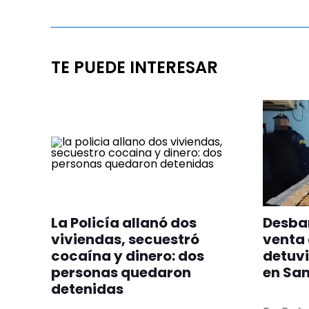
TE PUEDE INTERESAR
La Policía allanó dos
Desba
viviendas, secuestró
venta 
cocaína y dinero: dos
detuvi
personas quedaron
en San
detenidas