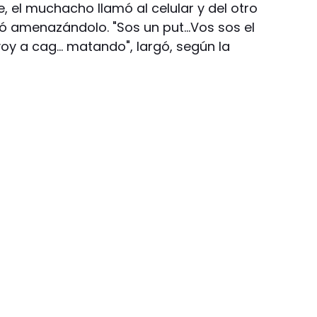
e, el muchacho llamó al celular y del otro
stó amenazándolo. "Sos un put…Vos sos el
 voy a cag… matando", largó, según la