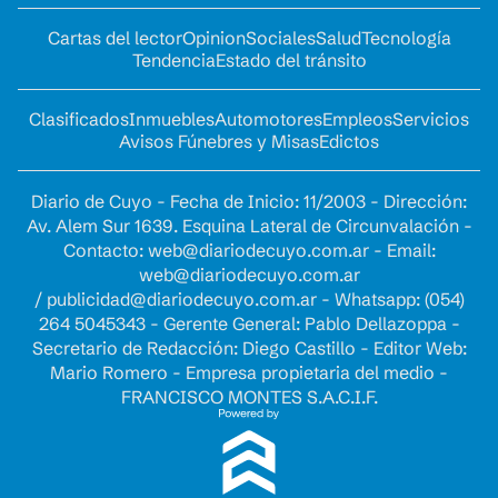
Cartas del lector
Opinion
Sociales
Salud
Tecnología
Tendencia
Estado del tránsito
Clasificados
Inmuebles
Automotores
Empleos
Servicios
Avisos Fúnebres y Misas
Edictos
Diario de Cuyo - Fecha de Inicio: 11/2003 - Dirección:
Av. Alem Sur 1639. Esquina Lateral de Circunvalación -
Contacto:
web@diariodecuyo.com.ar
- Email:
web@diariodecuyo.com.ar
/
publicidad@diariodecuyo.com.ar
-
Whatsapp: (054)
264 5045343 - Gerente General: Pablo Dellazoppa -
Secretario de Redacción: Diego Castillo - Editor Web:
Mario Romero - Empresa propietaria del medio -
FRANCISCO MONTES S.A.C.I.F.