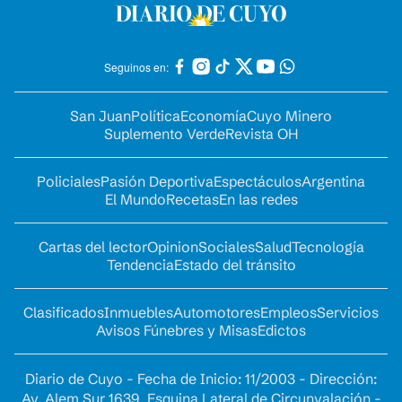
Seguinos en:
San Juan
Política
Economía
Cuyo Minero
Suplemento Verde
Revista OH
Policiales
Pasión Deportiva
Espectáculos
Argentina
El Mundo
Recetas
En las redes
Cartas del lector
Opinion
Sociales
Salud
Tecnología
Tendencia
Estado del tránsito
Clasificados
Inmuebles
Automotores
Empleos
Servicios
Avisos Fúnebres y Misas
Edictos
Diario de Cuyo - Fecha de Inicio: 11/2003 - Dirección:
Av. Alem Sur 1639. Esquina Lateral de Circunvalación -