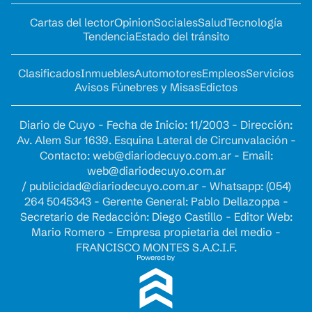
Cartas del lector
Opinion
Sociales
Salud
Tecnología
Tendencia
Estado del tránsito
Clasificados
Inmuebles
Automotores
Empleos
Servicios
Avisos Fúnebres y Misas
Edictos
Diario de Cuyo - Fecha de Inicio: 11/2003 - Dirección:
Av. Alem Sur 1639. Esquina Lateral de Circunvalación -
Contacto:
web@diariodecuyo.com.ar
- Email:
web@diariodecuyo.com.ar
/
publicidad@diariodecuyo.com.ar
-
Whatsapp: (054)
264 5045343 - Gerente General: Pablo Dellazoppa -
Secretario de Redacción: Diego Castillo - Editor Web:
Mario Romero - Empresa propietaria del medio -
FRANCISCO MONTES S.A.C.I.F.