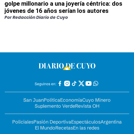
golpe millonario a una joyería céntrica: dos
jóvenes de 16 años serían los autores
Por
Redacción Diario de Cuyo
Seguinos en:
San Juan
Política
Economía
Cuyo Minero
Suplemento Verde
Revista OH
Policiales
Pasión Deportiva
Espectáculos
Argentina
El Mundo
Recetas
En las redes