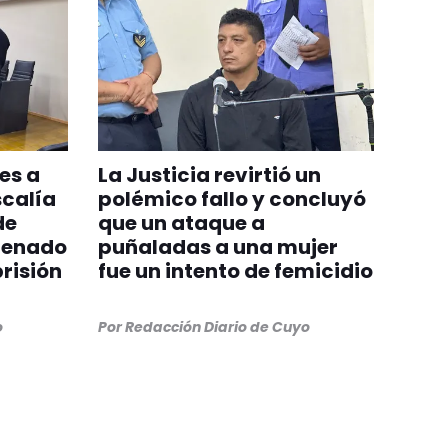
es a
La Justicia revirtió un
scalía
polémico fallo y concluyó
de
que un ataque a
ndenado
puñaladas a una mujer
risión
fue un intento de femicidio
o
Por
Redacción Diario de Cuyo