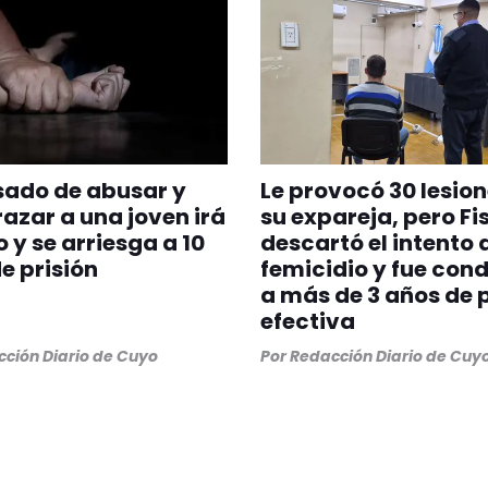
sado de abusar y
Le provocó 30 lesion
zar a una joven irá
su expareja, pero Fi
o y se arriesga a 10
descartó el intento 
e prisión
femicidio y fue co
a más de 3 años de p
efectiva
ción Diario de Cuyo
Por
Redacción Diario de Cuy