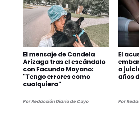
El mensaje de Candela
El acu
Arizaga tras el escándalo
embara
con Facundo Moyano:
a juici
"Tengo errores como
años d
cualquiera"
Por
Redacción Diario de Cuyo
Por
Redac