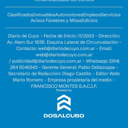
Clasificados
Inmuebles
Automotores
Empleos
Servicios
Avisos Fúnebres y Misas
Edictos
Diario de Cuyo - Fecha de Inicio: 11/2003 - Dirección:
Av. Alem Sur 1639. Esquina Lateral de Circunvalación -
Contacto:
web@diariodecuyo.com.ar
- Email:
web@diariodecuyo.com.ar
/
publicidad@diariodecuyo.com.ar
-
Whatsapp: (054)
264 5045343 - Gerente General: Pablo Dellazoppa -
Secretario de Redacción: Diego Castillo - Editor Web:
Mario Romero - Empresa propietaria del medio -
FRANCISCO MONTES S.A.C.I.F.