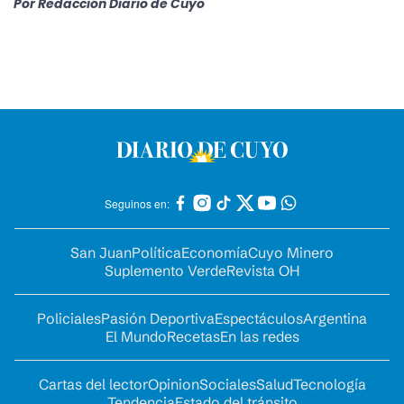
Por
Redacción Diario de Cuyo
Seguinos en:
San Juan
Política
Economía
Cuyo Minero
Suplemento Verde
Revista OH
Policiales
Pasión Deportiva
Espectáculos
Argentina
El Mundo
Recetas
En las redes
Cartas del lector
Opinion
Sociales
Salud
Tecnología
Tendencia
Estado del tránsito