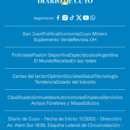
Seguinos en:
San Juan
Política
Economía
Cuyo Minero
Suplemento Verde
Revista OH
Policiales
Pasión Deportiva
Espectáculos
Argentina
El Mundo
Recetas
En las redes
Cartas del lector
Opinion
Sociales
Salud
Tecnología
Tendencia
Estado del tránsito
Clasificados
Inmuebles
Automotores
Empleos
Servicios
Avisos Fúnebres y Misas
Edictos
Diario de Cuyo - Fecha de Inicio: 11/2003 - Dirección:
Av. Alem Sur 1639. Esquina Lateral de Circunvalación -