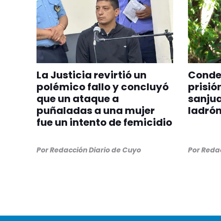
La Justicia revirtió un
Conden
polémico fallo y concluyó
prisió
que un ataque a
sanjua
puñaladas a una mujer
ladrón
fue un intento de femicidio
Por
Redacción Diario de Cuyo
Por
Redac