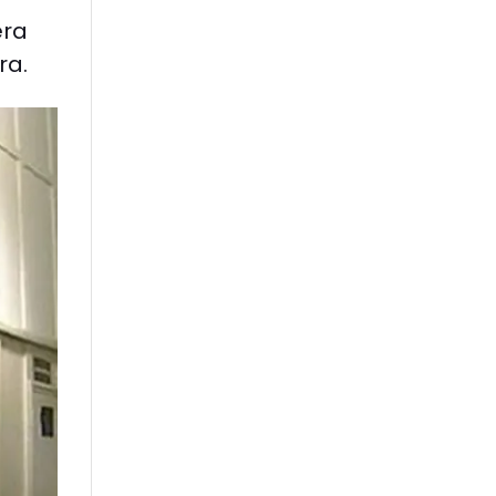
era
ra.