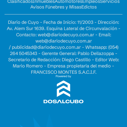
Clasificados
Inmuebles
Automotores
Empleos
Servicios
Avisos Fúnebres y Misas
Edictos
Diario de Cuyo - Fecha de Inicio: 11/2003 - Dirección:
Av. Alem Sur 1639. Esquina Lateral de Circunvalación -
Contacto:
web@diariodecuyo.com.ar
- Email:
web@diariodecuyo.com.ar
/
publicidad@diariodecuyo.com.ar
-
Whatsapp: (054)
264 5045343 - Gerente General: Pablo Dellazoppa -
Secretario de Redacción: Diego Castillo - Editor Web:
Mario Romero - Empresa propietaria del medio -
FRANCISCO MONTES S.A.C.I.F.