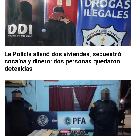
La Policía allanó dos viviendas, secuestró
cocaína y dinero: dos personas quedaron
detenidas