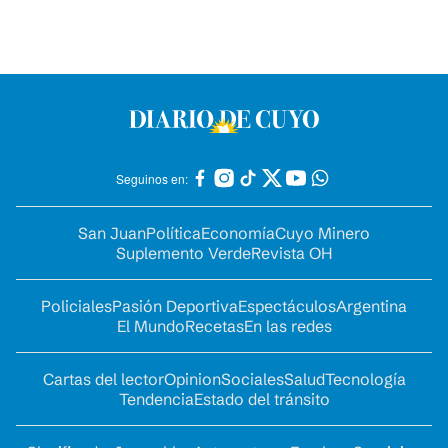
Seguinos en:
San Juan
Política
Economía
Cuyo Minero
Suplemento Verde
Revista OH
Policiales
Pasión Deportiva
Espectáculos
Argentina
El Mundo
Recetas
En las redes
Cartas del lector
Opinion
Sociales
Salud
Tecnología
Tendencia
Estado del tránsito