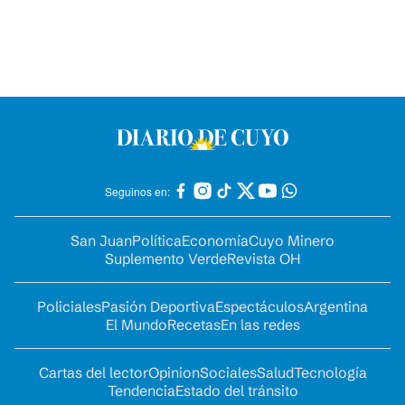
Seguinos en:
San Juan
Política
Economía
Cuyo Minero
Suplemento Verde
Revista OH
Policiales
Pasión Deportiva
Espectáculos
Argentina
El Mundo
Recetas
En las redes
Cartas del lector
Opinion
Sociales
Salud
Tecnología
Tendencia
Estado del tránsito