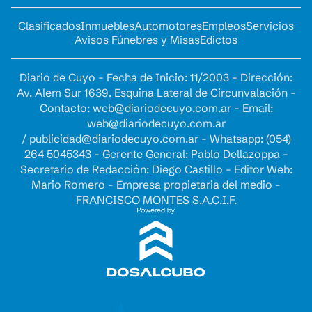
Clasificados
Inmuebles
Automotores
Empleos
Servicios
Avisos Fúnebres y Misas
Edictos
Diario de Cuyo - Fecha de Inicio: 11/2003 - Dirección:
Av. Alem Sur 1639. Esquina Lateral de Circunvalación -
Contacto:
web@diariodecuyo.com.ar
- Email:
web@diariodecuyo.com.ar
/
publicidad@diariodecuyo.com.ar
-
Whatsapp: (054)
264 5045343 - Gerente General: Pablo Dellazoppa -
Secretario de Redacción: Diego Castillo - Editor Web:
Mario Romero - Empresa propietaria del medio -
FRANCISCO MONTES S.A.C.I.F.