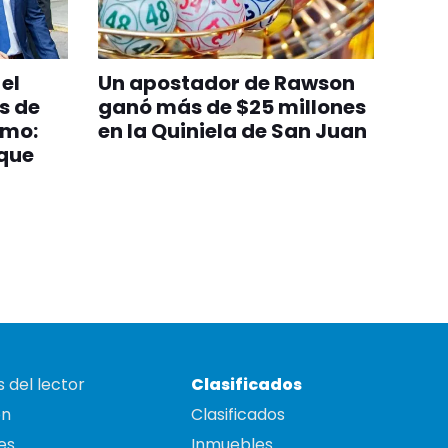
el
Un apostador de Rawson
s de
ganó más de $25 millones
smo:
en la Quiniela de San Juan
que
 del lector
Clasificados
on
Clasificados
es
Inmuebles