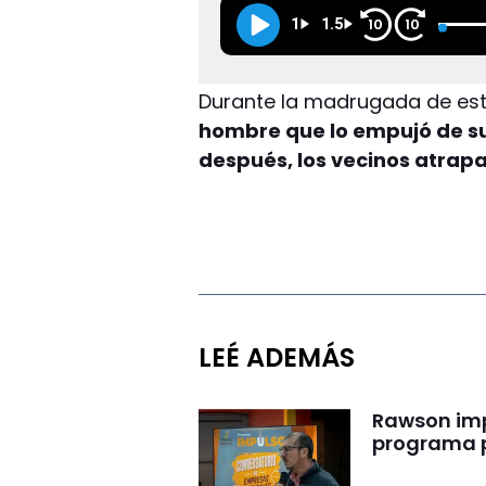
1
1.5
10
10
Durante la madrugada de est
hombre que lo empujó de su 
después, los vecinos atrapar
LEÉ ADEMÁS
Rawson impu
programa p