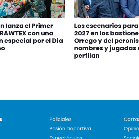
 lanza el Primer
Los escenarios para 
 RAWTEX con una
2027 en los bastione
n especial por el Día
Orrego y del peroni
ño
nombres y jugadas 
perfilan
s
Policiales
Cartas
Pasión Deportiva
Opini
Espectáculos
Social