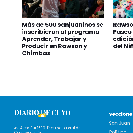
Más de 500 sanjuaninos se
Rawson
inscribieron al programa
Paseo
Aprender, Trabajar y
edició
Producir en Rawson y
del Ni
Chimbas
Seccione
San Juan
Av. Alem Sur 1639. Esquina Lateral de
Política
Circunvalación