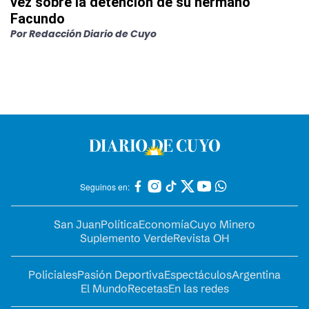
vez sobre la detención de su hermano
Facundo
Por
Redacción Diario de Cuyo
Seguinos en:
San Juan
Política
Economía
Cuyo Minero
Suplemento Verde
Revista OH
Policiales
Pasión Deportiva
Espectáculos
Argentina
El Mundo
Recetas
En las redes