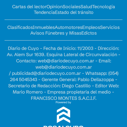
Cartas del lector
Opinion
Sociales
Salud
Tecnología
Tendencia
Estado del tránsito
Clasificados
Inmuebles
Automotores
Empleos
Servicios
Avisos Fúnebres y Misas
Edictos
Diario de Cuyo - Fecha de Inicio: 11/2003 - Dirección:
Av. Alem Sur 1639. Esquina Lateral de Circunvalación -
Contacto:
web@diariodecuyo.com.ar
- Email:
web@diariodecuyo.com.ar
/
publicidad@diariodecuyo.com.ar
-
Whatsapp: (054)
264 5045343 - Gerente General: Pablo Dellazoppa -
Secretario de Redacción: Diego Castillo - Editor Web:
Mario Romero - Empresa propietaria del medio -
FRANCISCO MONTES S.A.C.I.F.